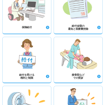
給付金額の
保険給付
通知と医療費控除
給付を受ける
接骨院など
権利と制限
での受診